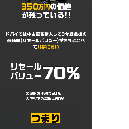
350
の価値
万円
が残っている!!
​ドバイでは中古車を購入して3年経過後の
残価率(リセールバリュー)が世界と比べ
て
非常に高い​
​リセール
70%
バリュー
※欧州の平均は50%
​※アジアの平均は60%
​つまり