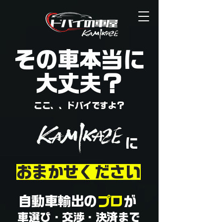
​その車本当に
大丈夫？
​ここ、、ドバイですよ？
​に
​おまかせください
​自動車輸出の
プロ
が
​車選び・交渉・決済まで