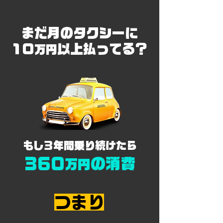
まだ月のタクシーに
10
以上払ってる？
万円
​もし3年間乗り続けたら
360
の消費
万円
​つまり