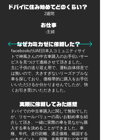
​ドバイに住み始めてどのくらい？
2週間
​お仕事
-主婦
​なぜカミカゼに依頼した？
facebookのUAE日本人コミュニティサイ
トで神風さんの中古車購入のお手伝いサー
ビスを見つけて連絡させて頂きました。
主に子供の送り迎え用で、運転自体得意で
は無いので、大きすぎないリーズナブルな
車を探しており、価格帯的に購入をお手伝
いいただけるか分かりませんでしたが、快
くお引き受けいただきました。
​実際に依頼してみた感想
ドバイでの中古車購入に関して無知でした
が、リセールバリューの高いお勧め車を紹
介して頂き、一緒に実際の車を見ながら購
入する車を決めることができました。車
種、年代、走行距離、適正価格、確認する
べきポイント、保険、名義変更など全て親