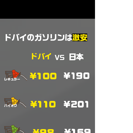
​ドバイのガソリンは
激安
ドバイ
​日本
VS
¥100
¥190
​レギュラー
¥110
¥201
​ハイオク
¥169
¥98