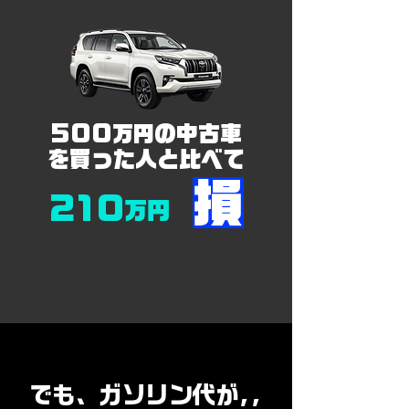
​500
の中古車
万円
を買った人と比べて
​損
210
万円​
​でも、ガソリン代が,,