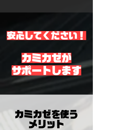
​安心してください！
カミカゼが
​サポートします
​カミカゼを使う
メリット