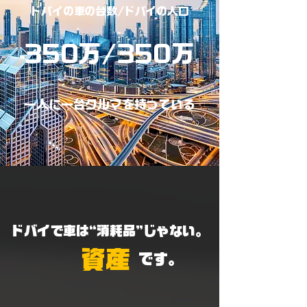
ドバイの車の台数/​ドバイの人口
350万/350万
​一人に一台クルマを持っている
ドバイで車は“消耗品”じゃない。
資産
です。