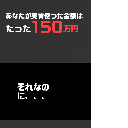
​あなたが実質使った金額は
150
​たった
​万円
​それなの
に、、、