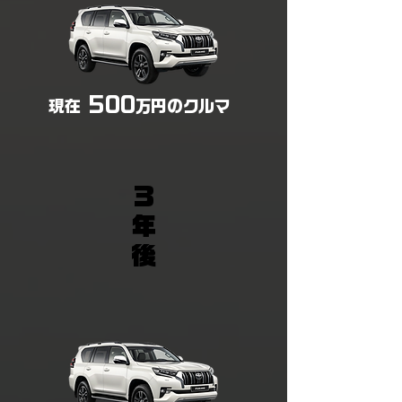
500
​現在
万円のクルマ
3
年
後